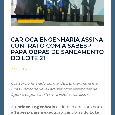
CARIOCA ENGENHARIA ASSINA
CONTRATO COM A SABESP
PARA OBRAS DE SANEAMENTO
DO LOTE 21
29.05.2026
Consórcio firmado com a GEL Engenharia e a
Eiras Engenharia levará serviços essenciais de
água e esgoto a oito municípios paulistas.
A
Carioca Engenharia
assinou o
contrato com
a
Sabesp
para a execução das obras do
Lote