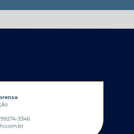
prensa
ção
1) 99274-3346
hi.com.br