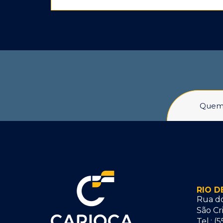
Quem
RIO D
Rua do
São Cr
Tel.: (