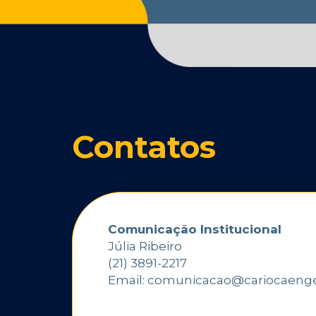
Contatos
Comunicação Institucional
Júlia Ribeiro
(21) 3891-2217
Email: comunicacao@cariocaenge