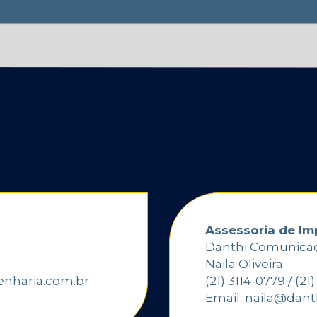
Assessoria de Im
Danthi Comunica
Naila Oliveira
nharia.com.br
(21) 3114-0779 / (2
Email: naila@dant