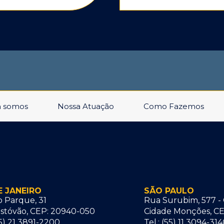
 somos
Nossa Atuação
Como Fazemos
E JANEIRO
SÃO PAULO
 Parque, 31
Rua Surubim, 577 - 
istóvão, CEP: 20940-050
Cidade Monções, CE
55) 21 3891-2200
Tel.: (55) 11 3094-31