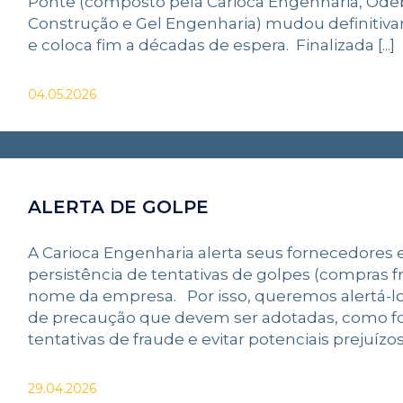
Ponte (composto pela Carioca Engenharia, Ode
Construção e Gel Engenharia) mudou definitivam
e coloca fim a décadas de espera. Finalizada [...]
04.05.2026
ALERTA DE GOLPE
A Carioca Engenharia alerta seus fornecedores e
persistência de tentativas de golpes (compras 
nome da empresa. Por isso, queremos alertá-
de precaução que devem ser adotadas, como f
tentativas de fraude e evitar potenciais prejuízos:
29.04.2026