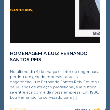
HOMENAGEM A LUIZ FERNANDO
SANTOS REIS
No último dia 4 de março o setor de engenharia
perdeu um grande representante, o
engenheiro Luiz Fernando Santos Reis. Em mais
de 60 anos de atuação profissional, sua história
se entrelaça com a da nossa empresa. Em 1986,
Luiz Fernando foi convidado para [...]
Leia mais