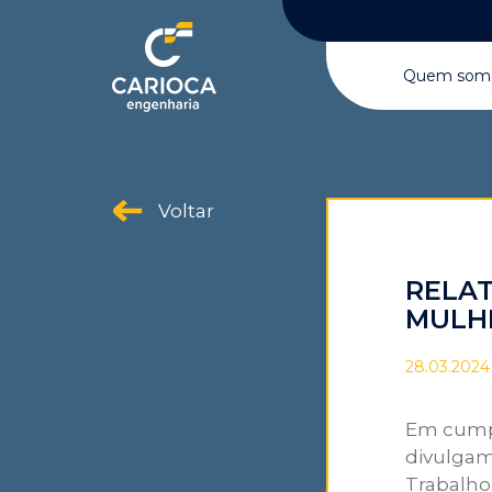
Quem som
Voltar
RELAT
MULH
28.03.2024
Em cumpri
divulgam
Trabalho