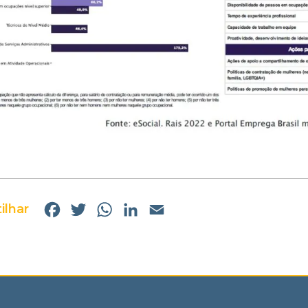
ilhar
Facebook
Twitter
WhatsApp
LinkedIn
Email