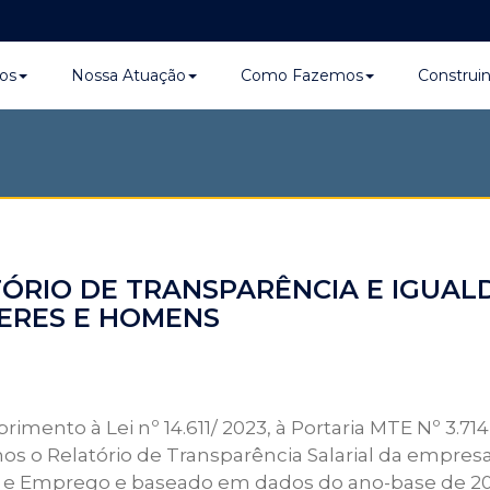
os
Nossa Atuação
Como Fazemos
Construi
ÓRIO DE TRANSPARÊNCIA E IGUAL
ERES E HOMENS
mento à Lei nº 14.611/ 2023, à Portaria MTE Nº 3.714
os o Relatório de Transparência Salarial da empresa
 e Emprego e baseado em dados do ano-base de 20